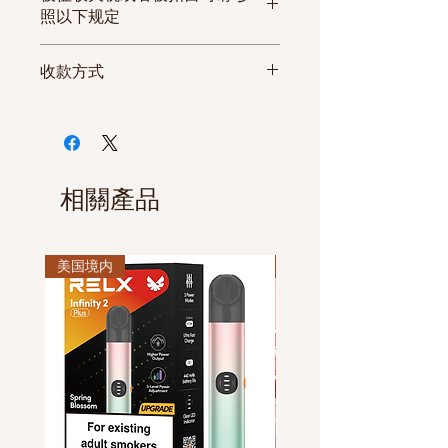
不符或者商品有严重的缺陷无
限
量
照以下规定
法使用等情况时，请在3日内联
系客服中心或者发电子邮箱的
美国
收款方式
方式要求换货或退货。 但因打
一般可以一次性通关, 通关率为
开商品的原始包装等原因导致
EMS
工
17track.net
2-
100%。
微信付款
商品丧失了产品价值或者收到
特快
作
6
英国 法国
一般可以一次性通关。
支付宝付款
商品后超过3日的情况下， 无法
快递
日
条
订购数量较多时， 建议分散收货
Debit/Credit Card
办理换货或退款手续。
3-5
地，伪装包装。
休息日或者法定假日可以正常
相關產品
天
加拿大
下单， 该订单将在次日为您处
通关时根据海关人员的裁量权，
(发/到货国家， 如遇节假日，可能
理。
有可能被征收的风险，一般可以一
有所延迟。)
美国境内
休息日或者法定假日的订单，
美国境内
次性通关,通关率为100%。
所有商品都在付款后发货。
因物流公司的原因可能发生延
澳大利亚/新西兰/爱尔兰/新加坡
日本香烟与国产/韩国香烟，电
迟发货。
通关时根据海关人员的裁量权，
子烟无法拼箱发货。
有可能被征收的风险， 建议分散
收货地址，通关率为80%。
中国香港/中国台湾
一般可以一次性通关