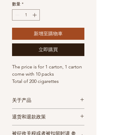
數量
*
新增至購物車
立即購買
The price is for 1 carton, 1 carton
come with 10 packs
Total of 200 cigarettes
关于产品
物流
物
物流查询
每
退货和退款政策
方式
流
箱
如发生收到的商品与商品信息
期
条
被征收关税或者被扣留时请 参