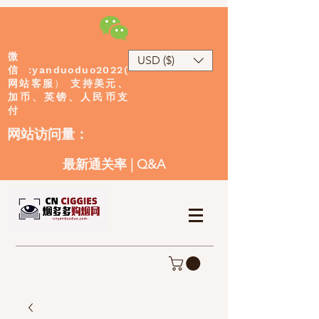
微
USD ($)
:yanduoduo2022(
信
网站客服
）
支持美元、
加币、英镑、人民币支
付
​网站访问量：
最新通关率
|
Q&A