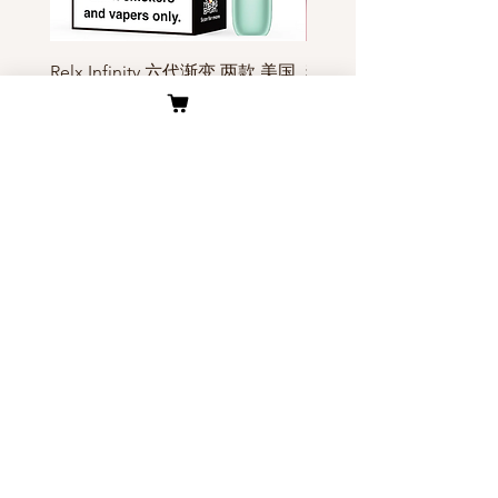
Relx Infinity 六代渐变 两款 美国
独角兽Yoohuu电子烟烟
现货
装- 美国现货
價格
價格
US$45.00
US$6.00
客户服务
关于我们
公司介绍
​物流与配送
​联系我们
退换货原则
烟多多优势
​关于我们
Secure Payment