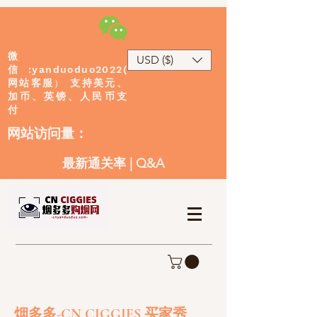
微
USD ($)
:yanduoduo2022(
信
网站客服
）
支持美元、
加币、英镑、人民币支
付
​网站访问量：
最新通关率
|
Q&A
烟多多-CN CIGGIES 买家秀