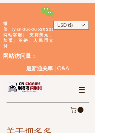
微
USD ($)
:yanduoduo2022(
信
网站客服
）
支持美元、
加币、英镑、人民币支
付
​网站访问量：
最新通关率
|
Q&A
关于烟多多