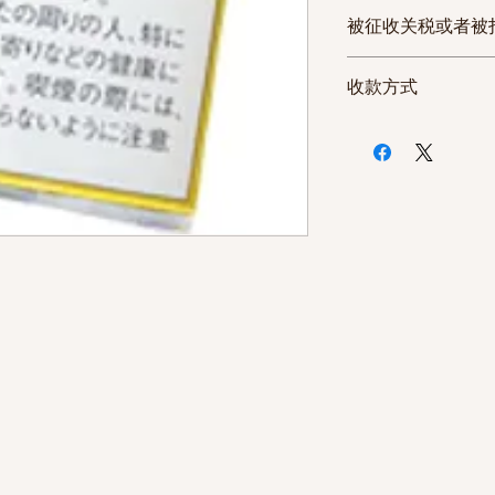
如发生收到的商
被征收关税或者被
严重的缺陷无法
EMS特快
工作
客服中心或者发
快递
5天
美国
收款方式
货。 但因打开
一般可以一次性通关,
(发/到货国家， 
丧失了产品价值
英国
所有商品都在付
微信付款
下， 无法办理
有可能被征收Ta
日本香烟与国产
支付宝付款
休息日或者法定
订购数量较多时，
货。
Debit/Credit Ca
在次日为您处理
加拿大
休息日或者法定
通关时根据海关人员
因可能发生延迟
的风险，一般可以一
澳大利亚/新西兰/
通关时根据海关人
风险， 建议分散收
中国香港
一般可以一次性通关