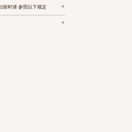
品与商品信息不符或者商品有
扣留时请 参照以下规定
使用等情况时，请在3日内联系
日3-
17track.n
2-6条
电子邮箱的方式要求换货或退
et
商品的原始包装等原因导致商品
 通关率为99.9%。
如遇节假日，可能有所延迟。)
或者收到商品后超过3日的情况
款后发货。
换货或退款手续。
x的风险，一般可以一次性通关
/韩国香烟，电子烟无法拼箱发
假日可以正常下单， 该订单将
 建议分散收货地。
rd
。
假日的订单，因物流公司的原
的裁量权， 有可能被征收Tax
发货。
次性通关,通关率为99.9%。
法国/爱尔兰/新加坡
员的裁量权， 有可能被征收的
货地址，通关率为80%。
，通关率为95%