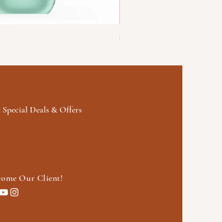
独角兽Yoohuu电子烟烟弹 单
價格
US$6.00
 Special Deals & Offers
come Our Client!