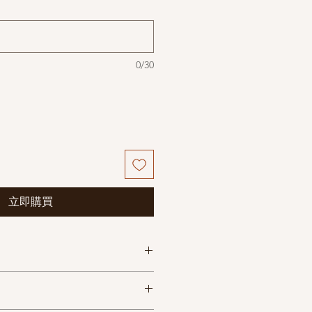
0/30
立即購買
期
物流查询
每箱条量
限