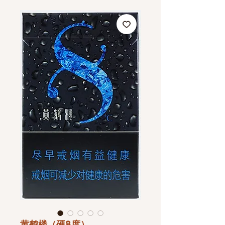
黄鹤楼（硬8度）