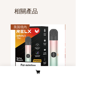
④如遇节假日，发货顺延；
属于敏感货物，对于香烟各个国家
价格即到手价！
⑤所有订单均有快递单号可以随时
的海关政策都不一样，如果被各国
相關產品
跟踪物流信息。（查询地址
海关抽检到并产生关税，我们对于
www.ems.com.cn）。
产生征税香烟进行网站代金券补贴
（详细计算方法请在“物流与配送”
美国境内
美国境内
处查看）。
Relx Infinity 六代渐变 两款 美国
独角兽Yoohuu电子烟烟
现货
装- 美国现货
價格
價格
US$45.00
US$6.00