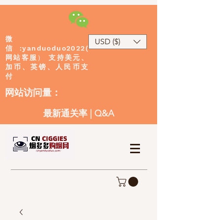
微
USD ($)
:yanduoduo2022(
信
网站客服
）
支持美元、
加币、英镑、人民币支
付
​网站访问量：
最新通关率
|
Q&A