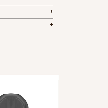
期
物流查询
可订购数
量
品与商品信息不符或者商品有
使用等情况时，请在3日内联系
日2-
www.usp
不限量
电子邮箱的方式要求换货或退
s.com
商品的原始包装等原因导致商品
如遇节假日，可能有所延迟。)
或者收到商品后超过3日的情况
款后发货。
换货或退款手续。
买本产品。
假日可以正常下单， 该订单将
（洛杉矶发货）
。
收到（东部4天 西部2天）
假日的订单，因物流公司的原
购买，
包邮 100%送达
发货。
美国境内