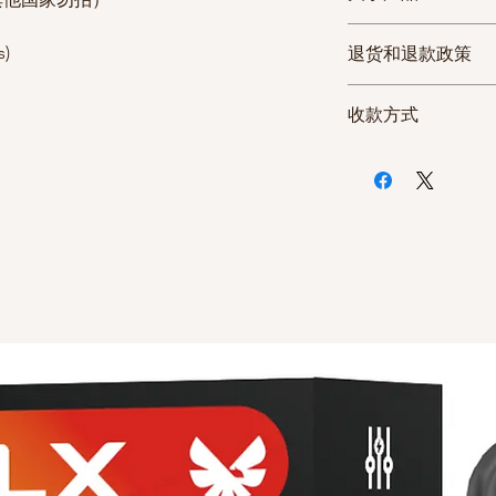
物流方式
物流
s)
退货和退款政策
限
如发生收到的商
收款方式
严重的缺陷无法
USPS快
工作
客服中心或者发
递
4天
微信付款
货。 但因打开
支付宝付款
(发/到货国家， 
丧失了产品价值
银行卡付款
所有商品都在付
下， 无法办理
仅限美国境内购
休息日或者法定
美国境内香烟现货
在次日为您处理
境内派送2-4天内
休息日或者法定
两条起订，不限量
因可能发生延迟