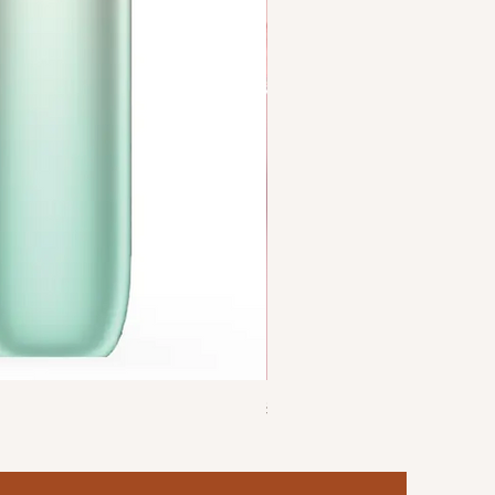
独角兽Yoohuu电子烟烟弹 单
價格
US$6.00