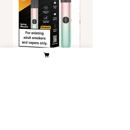
Relx Infinity 六代渐变 两款 美国
独角兽Yoohuu电子烟烟
现货
装- 美国现货
價格
價格
US$45.00
US$6.00
客户服务
关于我们
公司介绍
​物流与配送