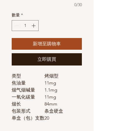
0/30
數量
*
新增至購物車
立即購買
类型
烤烟型
焦油量
11mg
烟气烟碱量
1.1mg
一氧化碳量
11mg
烟长
84mm
包装形式
条盒硬盒
单盒（包）支数
20