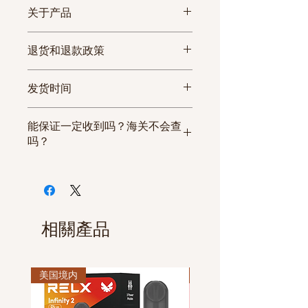
关于产品
烟多多所有代购的香烟均是从中国
退货和退款政策
烟草公司进货，可提供正规发票，
每一条香烟都有序列号，您收到货
由于香烟商品的特殊性，加上高昂
发货时间
后可通过香烟客户热线和短信服务
的退货运费，包裹一旦发出若没有
查询等方式查询香烟真伪。保证
质量问题，烟多多不接受退换货。
①确认付款后48小时内发货；
100%原厂正品香烟，假一罚十，
能保证一定收到吗？海关不会查
②部分热卖香烟，需提前预定，预
还请海外华人朋友放心选购！
吗？
定产品2工作日发货；
烟多多所有商品两条起售，且每个
③需预定香烟，请联系客服确认是
多年的经营经验，我们独家建立了
包裹只发两至六条！
否有现货，无现货5个工作日发货;
物流渠道和清关服务，但由于香烟
烟多多所有商品免国际运费！网站
④如遇节假日，发货顺延；
属于敏感货物，对于香烟各个国家
价格即到手价！
⑤所有订单均有快递单号可以随时
的海关政策都不一样，如果被各国
相關產品
跟踪物流信息。（查询地址
海关抽检到并产生关税，我们对于
www.ems.com.cn）。
产生征税香烟进行网站代金券补贴
（详细计算方法请在“物流与配送”
美国境内
美国境内
处查看）。