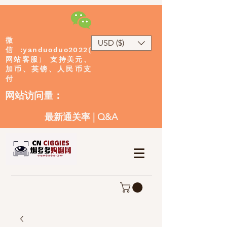
微
USD ($)
:yanduoduo2022(
信
网站客服
）
支持美元、
加币、英镑、人民币支
付
​网站访问量：
最新通关率
|
Q&A