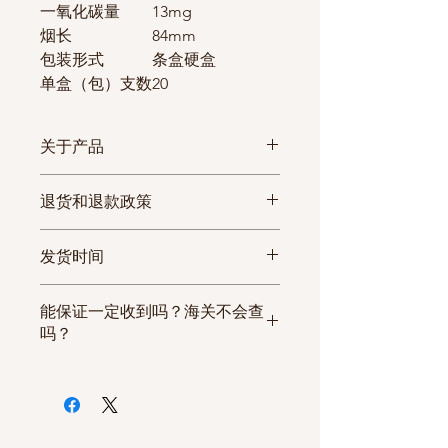
一氧化碳量
13mg
烟长
84mm
包装形式
条盒硬盒
单盒（包）支数
20
关于产品
烟多多所有代购的香烟均是从中国
退货和退款政策
烟草公司进货，可提供正规发票，
每一条香烟都有序列号，您收到货
由于香烟商品的特殊性，加上高昂
发货时间
后可通过香烟客户热线和短信服务
的退货运费，包裹一旦发出若没有
查询等方式查询香烟真伪。保证
质量问题，烟多多不接受退换货。
①确认付款后48小时内发货；
100%原厂正品香烟，假一罚十，
能保证一定收到吗？海关不会查
②部分热卖香烟，需提前预定，预
还请海外华人朋友放心选购！
吗？
定产品2工作日发货；
烟多多所有商品两条起售，且每个
③需预定香烟，请联系客服确认是
多年的经营经验，我们独家建立了
包裹只发两至六条！
否有现货，无现货5个工作日发货;
物流渠道和清关服务，但由于香烟
烟多多所有商品免国际运费！网站
④如遇节假日，发货顺延；
属于敏感货物，对于香烟各个国家
价格即到手价！
⑤所有订单均有快递单号可以随时
的海关政策都不一样，如果被各国