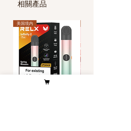
相關產品
跟踪物流信息。（查询地址
海关抽检到并产生关税，我们对于
www.ems.com.cn）。
产生征税香烟进行网站代金券补贴
（详细计算方法请在“物流与配送”
美国境内
美国境内
处查看）。
Relx Infinity 六代渐变 两款 美国
独角兽Yoohuu电子烟烟
现货
装- 美国现货
價格
價格
US$45.00
US$6.00