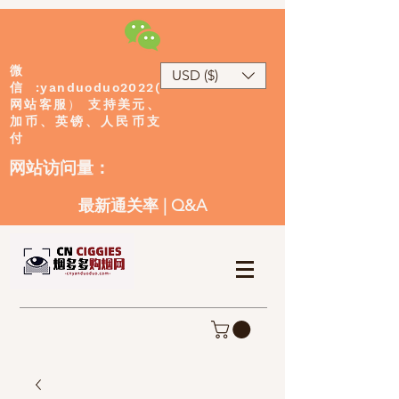
微
USD ($)
:yanduoduo2022(
信
网站客服
）
支持美元、
加币、英镑、人民币支
付
​网站访问量：
最新通关率
|
Q&A