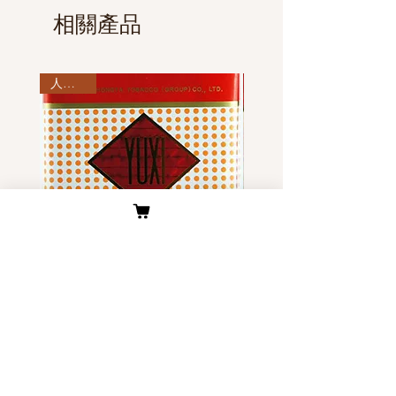
⑤所有订单均有快递单号可以随时
的海关政策都不一样（详细请在
相關產品
跟踪物流信息。（查询地址
“Q&A 物流与配送”处查看）。
www.ems.com.cn）。
人气商品
玉溪（软）RMB 360.00
玉溪（硬）RMB 370.00
價格
價格
US$55.00
US$60.00