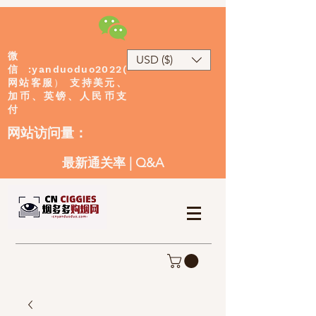
微
USD ($)
:yanduoduo2022(
信
网站客服
）
支持美元、
加币、英镑、人民币支
付
​网站访问量：
最新通关率
|
Q&A