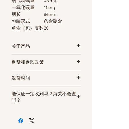
烟气烟碱量
0.9mg
一氧化碳量
10mg
烟长
84mm
包装形式
条盒硬盒
单盒（包）支数
20
关于产品
烟多多所有代购的中国香烟均是从
退货和退款政策
中国烟草公司授予烟草专卖许可证
的超市进货，每一条香烟都有序列
由于香烟商品的特殊性，加上高昂
发货时间
号。保证100%原厂正品香烟，假
的退货运费，包裹一旦发出若没有
一罚十，请海外华人朋友放心选
质量问题，烟多多不接受退换货。
①确认付款后48小时内发货；
购！
能保证一定收到吗？海关不会查
②部分热卖香烟，需提前预定，预
国产香烟两条起售，且每个包裹只
吗？
定产品2工作日发货；
发两至六条！（如果仅需1条，需
③需预定香烟，请联系客服确认是
多年的经营经验，我们独家建立了
额外支付50人民币）
否有现货，无现货5个工作日发货;
物流渠道和清关服务，但由于香烟
烟多多所有商品免国际运费！网站
④如遇节假日，发货顺延；
属于敏感货物，对于香烟各个国家
价格即到手价！