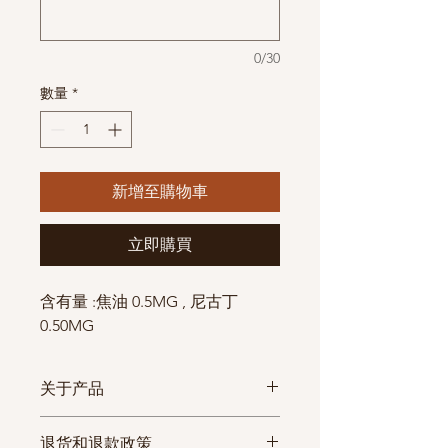
0/30
數量
*
新增至購物車
立即購買
含有量 :焦油 0.5MG , 尼古丁
0.50MG
关于产品
物流
物
物流查询
可
退货和退款政策