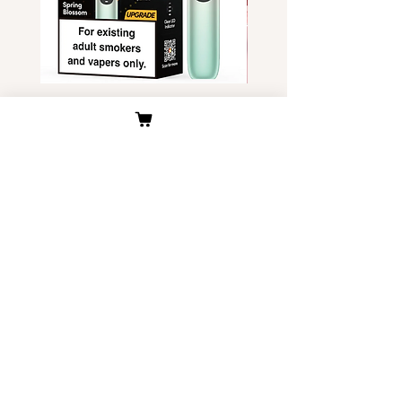
有所延迟。)
收货地址，一般可以一次性通关,
所有商品都在付款后发货。
通关率为100%。
日韩香烟与国产香烟，电子
温哥华地区的税率偏高， 多伦多
烟，烟弹无法拼箱发货。
地区税率偏低。
新西兰/爱尔兰/新加坡
Relx Infinity 六代渐变 两款 美国
独角兽Yoohuu电子烟烟
通关时根据海关人员的裁量权，
现货
装- 美国现货
有可能被征收的风险， 建议分散
價格
價格
US$45.00
US$6.00
收货地址，通关率为70%-80%。
日本/中国香港/中国台湾
大部分地区可以通关
客户服务
关于我们
公司介绍
​物流与配送
​联系我们
退换货原则
烟多多优势
​关于我们