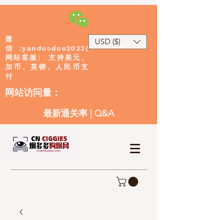
微
USD ($)
:yanduoduo2022(
信
网站客服
）
支持美元、
加币、英镑、人民币支
付
​网站访问量：
最新通关率
|
Q&A