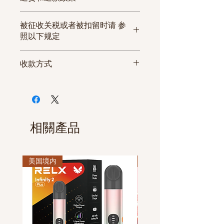
方式
流
订
如发生收到的商品与商品信息
期
购
被征收关税或者被扣留时请 参
不符或者商品有严重的缺陷无
限
数
照以下规定
法使用等情况时，请在3日内联
量
系客服中心或者发电子邮箱的
美国
收款方式
方式要求换货或退货。 但因打
EMS
工
17track.net
1-
纽约（NY）.新西兰（ NJ）. 不超
开商品的原始包装等原因导致
普快
作
6
过30条的一般可以一次性通关,通
微信付款
商品丧失了产品价值或者收到
快递
日
条
关率为100%。
支付宝付款
商品后超过3日的情况下， 无法
5-
芝加哥 不超过30条的一般可以一
PayPal付款
办理换货或退款手续。
10
次性通关,通关率为100%。
休息日或者法定假日可以正常
相關產品
天
欧洲
下单， 该订单将在次日为您处
法国
一般可以一次性通关。
特快
工
17track.net
1-
理。
英国. 德国. 意大利. 西班牙. 比利时
快递
作
30
美国境内
休息日或者法定假日的订单，
美国境内
等地通关率为30%-40%。
日
条
因物流公司的原因可能发生延
订购数量较多时。 建议分散收货
3-5
迟发货。
地，伪装包装。
天
加拿大
通关时根据海关人员的裁量权，
(发/到货国家， 如遇节假日，可能
有可能被征收的风险， 建议分散