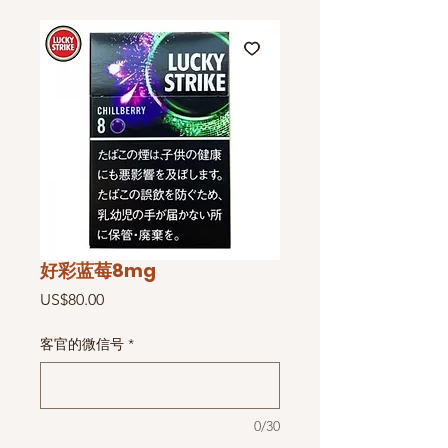
好彩蓝莓8mg
價
US$80.00
格
客官的微信号
*
0/30