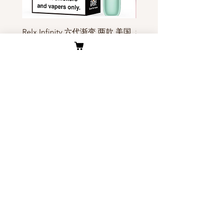
Relx Infinity 六代渐变 两款 美国
独角兽Yoohuu电子烟烟
现货
装- 美国现货
價格
價格
US$45.00
US$6.00
客户服务
关于我们
公司介绍
​物流与配送
​联系我们
退换货原则
烟多多优势
​关于我们
Secure Payment