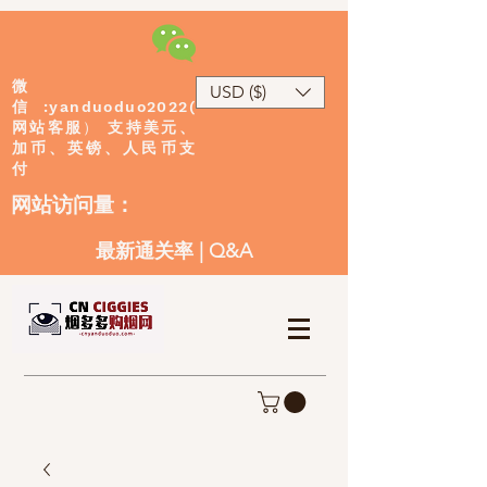
微
USD ($)
:yanduoduo2022(
信
网站客服
）
支持美元、
加币、英镑、人民币支
付
​网站访问量：
最新通关率
|
Q&A