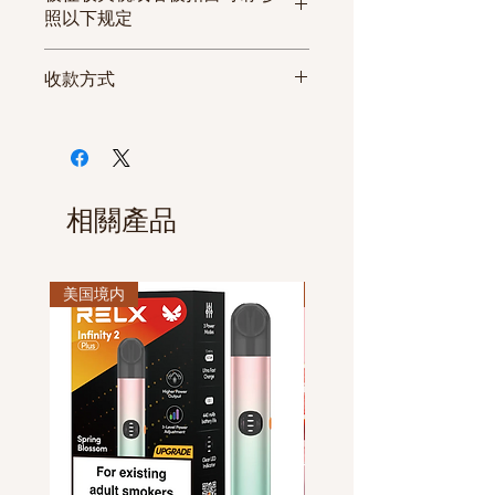
不符或者商品有严重的缺陷无
限
量
照以下规定
法使用等情况时，请在3日内联
系客服中心或者发电子邮箱的
美国
收款方式
方式要求换货或退货。 但因打
一般可以一次性通关, 通关率为
开商品的原始包装等原因导致
EMS
工
17track.net
2-
100%。
微信付款
商品丧失了产品价值或者收到
特快
作
6
英国 法国
一般可以一次性通关。
支付宝付款
商品后超过3日的情况下， 无法
快递
日
条
订购数量较多时， 建议分散收货
Debit/Credit Card
办理换货或退款手续。
3-5
地，伪装包装。
休息日或者法定假日可以正常
相關產品
天
加拿大
下单， 该订单将在次日为您处
通关时根据海关人员的裁量权，
(发/到货国家， 如遇节假日，可能
理。
有可能被征收的风险，一般可以一
有所延迟。)
美国境内
休息日或者法定假日的订单，
美国境内
次性通关,通关率为100%。
所有商品都在付款后发货。
因物流公司的原因可能发生延
澳大利亚/新西兰/爱尔兰/新加坡
日本香烟与国产/韩国香烟，电
迟发货。
通关时根据海关人员的裁量权，
子烟无法拼箱发货。
有可能被征收的风险， 建议分散
收货地址，通关率为80%。
中国香港/中国台湾
一般可以一次性通关