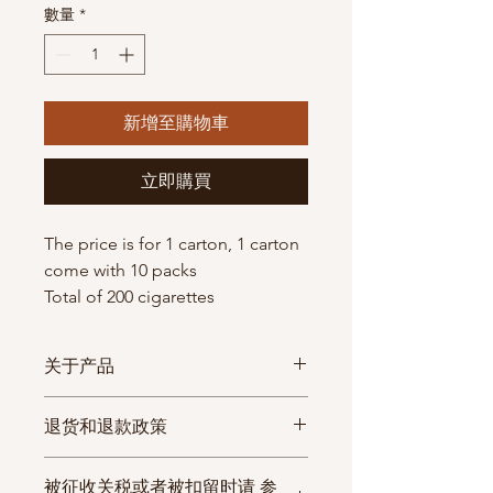
數量
*
新增至購物車
立即購買
The price is for 1 carton, 1 carton
come with 10 packs
Total of 200 cigarettes
关于产品
物流
物
物流查询
每
退货和退款政策
方式
流
箱
如发生收到的商品与商品信息
期
条
被征收关税或者被扣留时请 参