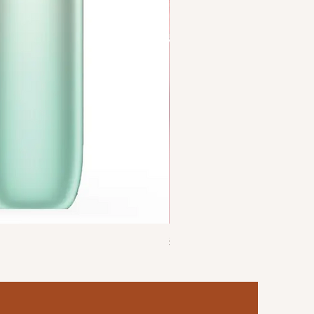
独角兽Yoohuu电子烟烟弹 单
價格
US$6.00