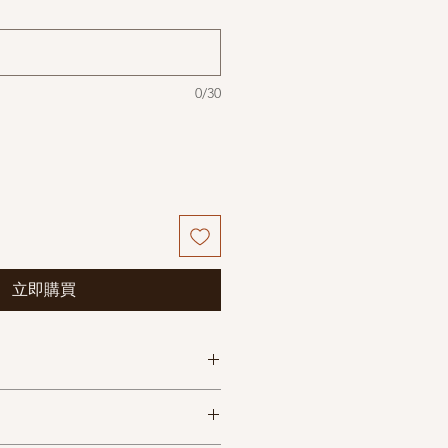
0/30
立即購買
期
物流查询
每箱条量
限