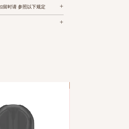
品与商品信息不符或者商品有
扣留时请 参照以下规定
使用等情况时，请在3日内联系
日3-
17track.n
2-6条
电子邮箱的方式要求换货或退
et
商品的原始包装等原因导致商品
, 通关率为100%。
如遇节假日，可能有所延迟。)
或者收到商品后超过3日的情况
以一次性通关。
款后发货。
换货或退款手续。
 建议分散收货地，伪装包装。
/韩国香烟，电子烟无法拼箱发
假日可以正常下单， 该订单将
rd
。
员的裁量权， 有可能被征收的
假日的订单，因物流公司的原
性通关,通关率为100%。
发货。
爱尔兰/新加坡
员的裁量权， 有可能被征收的
货地址，通关率为80%。
美国境内
关