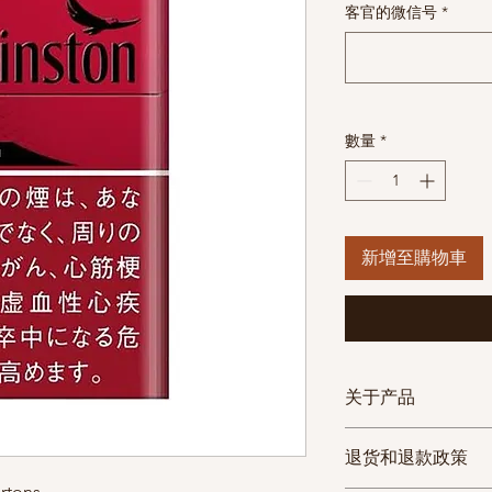
客官的微信号
*
數量
*
新增至購物車
关于产品
物流方式
物流
退货和退款政策
rtons