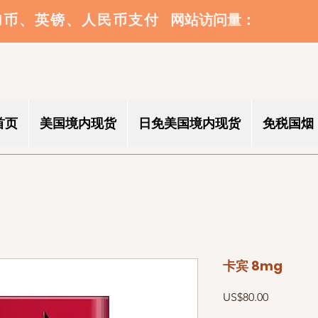
​网站访问量：
加币、英镑、人民币支付
首页
美国境内现货
日免美国境内现货
免税国烟
卡宾 8mg
價
US$80.00
格