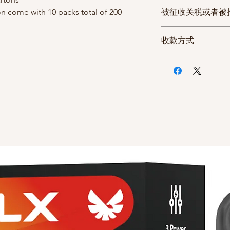
如发生收到的商
ton come with 10 packs total of 200
被征收关税或者被
严重的缺陷无法
EMS特快
工作
客服中心或者发
快递
5天
美国
收款方式
货。 但因打开
一般可以一次性通关
(发/到货国家， 
丧失了产品价值
英国 法国
一般可
所有商品都在付
微信付款
下， 无法办理
订购数量较多时，
日本香烟与国产
支付宝付款
休息日或者法定
加拿大
货。
Debit/Credit Ca
在次日为您处理
通关时根据海关人
ZELLE
休息日或者法定
风险，一般可以一次
因可能发生延迟
澳大利亚/新西兰/
通关时根据海关人
风险， 建议分散收
中国香港/中国台湾
一般可以一次性通