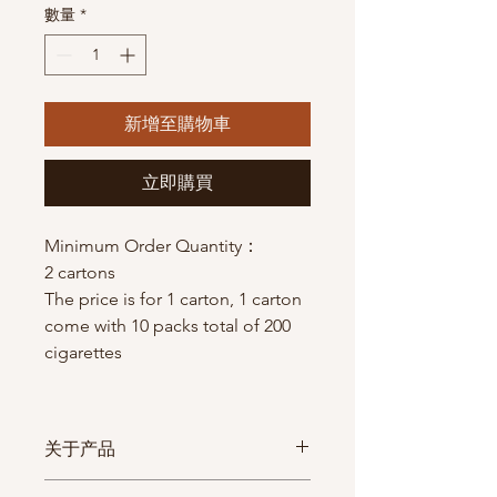
數量
*
新增至購物車
立即購買
Minimum Order Quantity：
2 cartons
The price is for 1 carton, 1 carton
come with 10 packs total of 200
cigarettes
关于产品