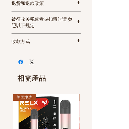
物流
物
物流查询
每
退货和退款政策
方式
流
箱
如发生收到的商品与商品信息
期
条
被征收关税或者被扣留时请 参
不符或者商品有严重的缺陷无
限
量
照以下规定
法使用等情况时，请在3日内联
系客服中心或者发电子邮箱的
美国
收款方式
方式要求换货或退货。 但因打
一般可以一次性通关, 通关率为
开商品的原始包装等原因导致
EMS
工
17track.net
2-
100%。
微信付款
商品丧失了产品价值或者收到
特快
作
6
英国 法国
一般可以一次性通关。
支付宝付款
商品后超过3日的情况下， 无法
快递
日
条
订购数量较多时， 建议分散收货
Debit/Credit Card
办理换货或退款手续。
3-5
地，伪装包装。
ZELLE
休息日或者法定假日可以正常
相關產品
天
加拿大
下单， 该订单将在次日为您处
通关时根据海关人员的裁量权，
(发/到货国家， 如遇节假日，可能
理。
有可能被征收的风险，一般可以一
有所延迟。)
美国境内
休息日或者法定假日的订单，
美国境内
次性通关,通关率为100%。
所有商品都在付款后发货。
因物流公司的原因可能发生延
澳大利亚/新西兰/爱尔兰/新加坡
日本香烟与国产/韩国香烟，电
迟发货。
通关时根据海关人员的裁量权，
子烟无法拼箱发货。
有可能被征收的风险， 建议分散
收货地址，通关率为80%。