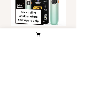
中国香港/中国台湾
一般可以一次性通关
Relx Infinity 六代渐变 两款 美国
独角兽Yoohuu电子烟烟
现货
装- 美国现货
價格
價格
US$45.00
US$6.00
客户服务
关于我们
公司介绍
​物流与配送
​联系我们
退换货原则
烟多多优势
​关于我们