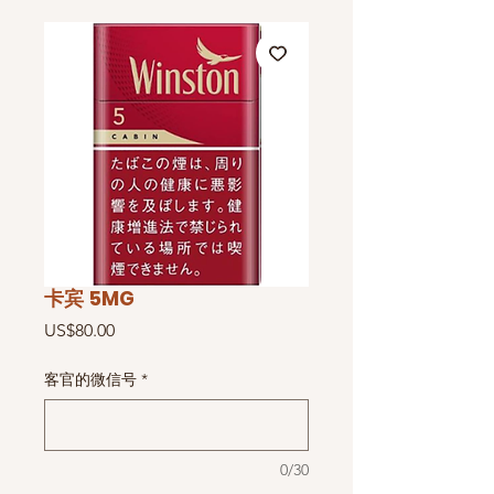
卡宾 5MG
價
US$80.00
格
客官的微信号
*
0/30