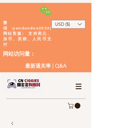
微
USD ($)
:yanduoduo2022(
信
网站客服
）
支持美元、
加币、英镑、人民币支
付
​网站访问量：
最新通关率
|
Q&A