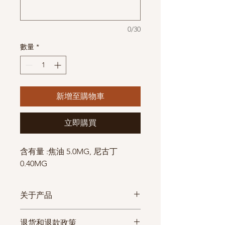
0/30
數量
*
新增至購物車
立即購買
含有量 :焦油 5.0MG, 尼古丁
0.40MG
关于产品
式
物
物流查询
可
退货和退款政策