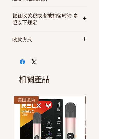
流
订
如发生收到的商品与商品信息
期
购
被征收关税或者被扣留时请 参
不符或者商品有严重的缺陷无
限
数
照以下规定
法使用等情况时，请在3日内联
量
系客服中心或者发电子邮箱的
美国
收款方式
方式要求换货或退货。 但因打
EMS
工
17track.net
1-
纽约（NY）.新西兰（ NJ）. 不超
开商品的原始包装等原因导致
普快
作
6
过30条的一般可以一次性通关,通
微信付款
商品丧失了产品价值或者收到
快递
日
条
关率为100%。
支付宝付款
商品后超过3日的情况下， 无法
5-
芝加哥 不超过30条的一般可以一
PayPal付款
办理换货或退款手续。
10
次性通关,通关率为100%。
休息日或者法定假日可以正常
相關產品
天
欧洲
下单， 该订单将在次日为您处
法国
一般可以一次性通关。
特快
工
17track.net
1-
理。
英国. 德国. 意大利. 西班牙. 比利时
快递
作
30
美国境内
休息日或者法定假日的订单，
美国境内
等地通关率为30%-40%。
日
条
因物流公司的原因可能发生延
订购数量较多时。 建议分散收货
3-5
迟发货。
地，伪装包装。
天
加拿大
通关时根据海关人员的裁量权，
(发/到货国家， 如遇节假日，可能
有可能被征收的风险， 建议分散