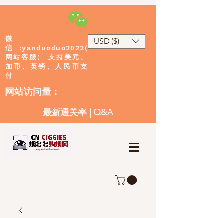
微
USD ($)
:yanduoduo2022(
信
网站客服
）
支持美元、
加币、英镑、人民币支
付
​网站访问量：
最新通关率
|
Q&A