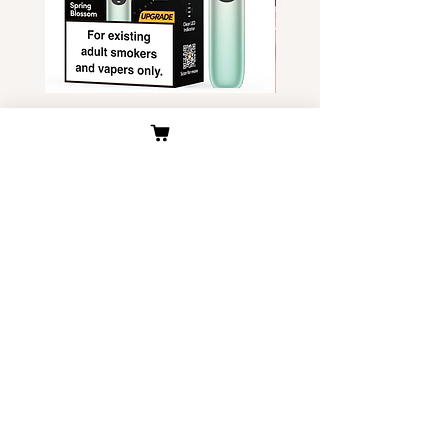
有所延迟。)
收货地址，一般可以一次性通关,
所有商品都在付款后发货。
通关率为100%。
日韩香烟与国产香烟，电子
温哥华地区的税率偏高， 多伦多
烟，烟弹无法拼箱发货。
地区税率偏低。
新西兰/爱尔兰/新加坡
Relx Infinity 六代渐变 两款 美国
独角兽Yoohuu电子烟烟
通关时根据海关人员的裁量权，
现货
装- 美国现货
有可能被征收的风险， 建议分散
價格
價格
US$45.00
US$6.00
收货地址，通关率为70%-80%。
日本/中国香港/中国台湾
大部分地区可以通关
客户服务
关于我们
公司介绍
​物流与配送
​联系我们
退换货原则
烟多多优势
​关于我们