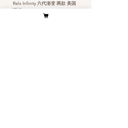
Relx Infinity 六代渐变 两款 美国
独角兽Yoohuu电子烟烟
现货
装- 美国现货
價格
價格
US$45.00
US$6.00
客户服务
关于我们
公司介绍
​物流与配送
​联系我们
退换货原则
烟多多优势
​关于我们
Secure Payment