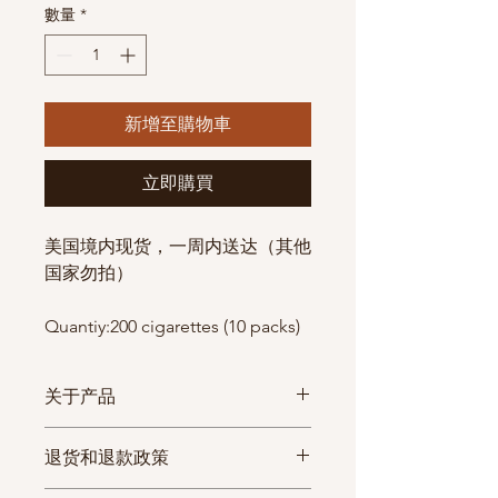
數量
*
新增至購物車
立即購買
美国境内现货，一周内送达（其他
国家勿拍）
Quantiy:200 cigarettes (10 packs)
关于产品
物流
物
物流查询
可
退货和退款政策
方式
流
订