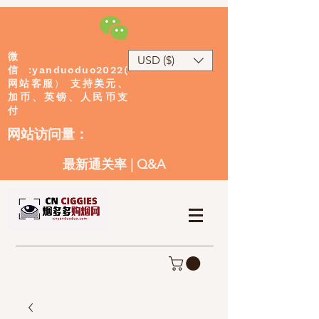
微
USD ($)
:yanduoduo2022(
信
网站客服
）
支持美元、
加币、英镑、人民币支
付
​网站访问量：
最新通关率
|
Q&A