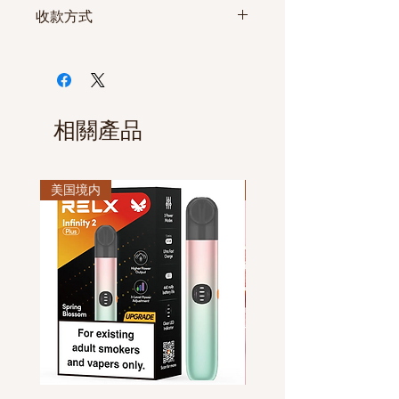
如发生收到的商品与商品信息
期
购
收款方式
不符或者商品有严重的缺陷无
限
数
法使用等情况时，请在3日内联
量
微信付款
系客服中心或者发电子邮箱的
支付宝付款
方式要求换货或退货。 但因打
USPS
工
www.usps.com
不
银行卡付款
开商品的原始包装等原因导致
快递
作
限
相關產品
商品丧失了产品价值或者收到
日
量
商品后超过3日的情况下， 无法
2-
办理换货或退款手续。
4
美国境内
美国境内
休息日或者法定假日可以正常
天
下单， 该订单将在次日为您处
(发/到货国家， 如遇节假日，可能
理。
有所延迟。)
休息日或者法定假日的订单，
所有商品都在付款后发货。
因物流公司的原因可能发生延
仅限美国境内购买本产品。
迟发货。
美国境内香烟现货（洛杉矶发货）
境内派送2-4天内收到（东部4天
西部2天）
两条起订，不限量购买，
包邮
100%送达