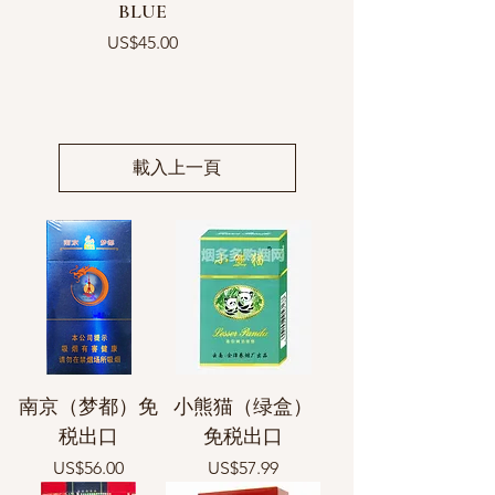
BLUE
價格
US$45.00
載入上一頁
南京（梦都）免
小熊猫（绿盒）
税出口
免税出口
價格
價格
US$56.00
US$57.99