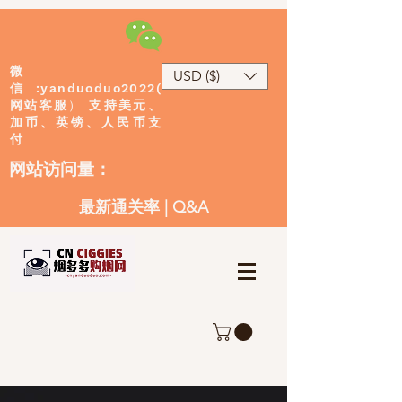
微
USD ($)
:yanduoduo2022(
信
网站客服
）
支持美元、
加币、英镑、人民币支
付
​网站访问量：
最新通关率
|
Q&A