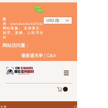
微
USD ($)
:yanduoduo2022(
信
网站客服
）
支持美元、
加币、英镑、人民币支
付
​网站访问量：
最新通关率
|
Q&A
文章