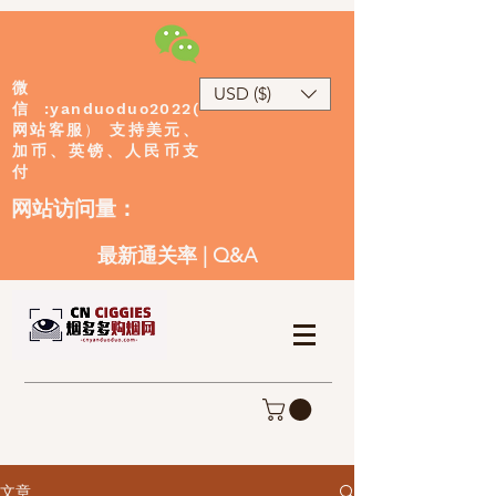
微
USD ($)
:yanduoduo2022(
信
网站客服
）
支持美元、
加币、英镑、人民币支
付
​网站访问量：
最新通关率
|
Q&A
文章